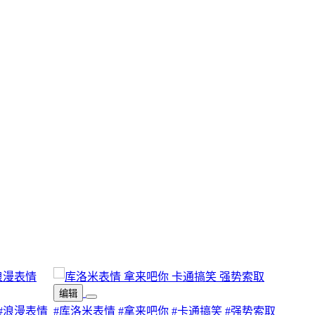
编辑
#浪漫表情
#库洛米表情
#拿来吧你
#卡通搞笑
#强势索取