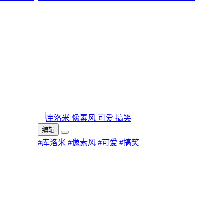
编辑
#库洛米
#像素风
#可爱
#搞笑