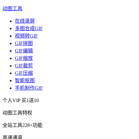
动图工具
在线录屏
多图合成GIF
视频转GIF
GIF拼图
GIF编辑
GIF缩放
GIF裁剪
GIF压缩
智能抠图
手机制作GIF
个人VIP
买1送10
动图工具特权
全站工具228+功能
高速通道