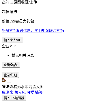
高清gif原图收藏/上传
超值赠送
价值399会员大礼包
终身VIP限时优惠，买1送10(联合VIP)
加入个人VIP
企业VIP
暂无相关消息
查看全部>
登录/注册
登陆查看无水印高清大图
库洛米
像素风
可爱
搞笑
插入135编辑器