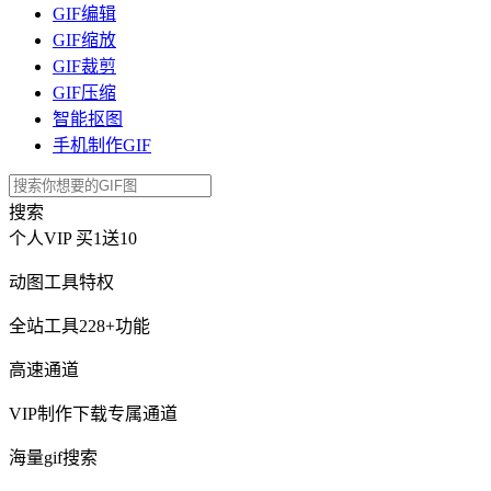
GIF编辑
GIF缩放
GIF裁剪
GIF压缩
智能抠图
手机制作GIF
搜索
个人VIP
买1送10
动图工具特权
全站工具228+功能
高速通道
VIP制作下载专属通道
海量gif搜索