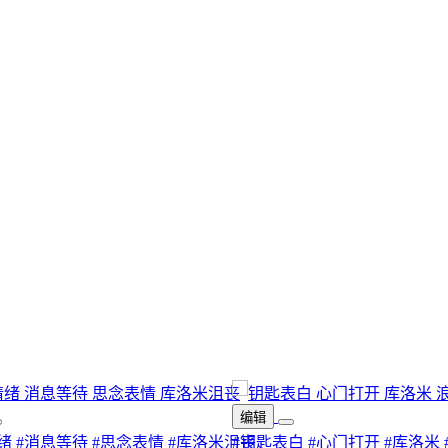
编辑
绪
#消息等待
#思念表情
#库洛米沮丧
#钥匙表白
#心门打开
#库洛米