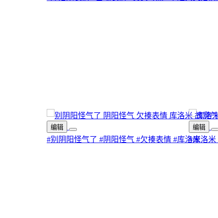
编辑
编辑
#别阴阳怪气了
#阴阳怪气
#欠揍表情
#库洛米
#库洛米