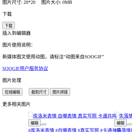
图片尺寸: 20*20
图片大小: 0MB
下载
下载
插入到编辑器
图片使用说明：
新媒体图文使用动图，请标注“
动图来自SOOGIF
”
SOOGIF用户服务协议
图片处理
在线编辑
裁剪尺寸
图片拼接
更多相关图片
编辑
编辑
#库洛米表情
#自嘲表情
#真实写照
#卡通共鸣
#失落情