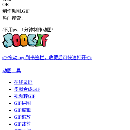
OR
制作动图.GIF
热门搜索：
/不用ps，1分钟制作动图/
👉拖动logo到书签栏，收藏后可快速打开👈
动图工具
在线录屏
多图合成GIF
视频转GIF
GIF拼图
GIF编辑
GIF缩放
GIF裁剪