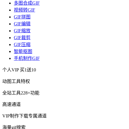
多图合成GIF
视频转GIF
GIF拼图
GIF编辑
GIF缩放
GIF裁剪
GIF压缩
智能抠图
手机制作GIF
个人VIP
买1送10
动图工具特权
全站工具228+功能
高速通道
VIP制作下载专属通道
海量gif搜索