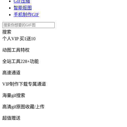
GIF压缩
智能抠图
手机制作GIF
搜索
个人VIP
买1送10
动图工具特权
全站工具228+功能
高速通道
VIP制作下载专属通道
海量gif搜索
高清gif原图收藏/上传
超值赠送