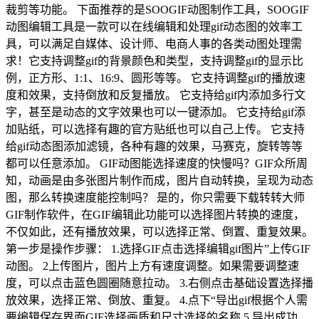
裁剪等功能。 下面推荐的是SOOGIF动图制作工具，SOOGIF
动图编辑工具是一款可以在线编辑和处理gif动态图的效率工
具，可以满足自媒体、设计师、电商人事的各类动图处理需
求！它支持调整gif的背景颜色和类型，支持调整gif的显示比
例，正方形、1:1、16:9、圆形等等。 它支持调整gif的播放速
度和效果，支持倒放和反复播放。 它支持给gif内添加多行文
字，甚至是动态的文字效果也可以一键添加。 它支持给gif添
加贴纸，可以选择有趣的官方贴纸也可以自己上传。 它支持
给gif动态图添加滤镜，各种有趣的效果，马赛克，旋转等等
都可以任意添加。 GIF动图能选择速度的快慢吗？GIF众所周
知，动画是由多张图片制作而成，图片自动转换，呈现为动态
图，那么转换速度能控制吗？ 是的，你只需要下载转转大师
GIF制作软件，在GIF编辑此功能可以选择图片转换的速度，
不仅如此，还有播放效果，可以选择正常、倒置、重复效果。
第一步是操作步骤： 1.选择GIF点击选择编辑gif图片”上传GIF
动图。 2上传图片，图片上方有速度调整。如果需要调整速
度，可以点击蓝色圆圈随意拉动。 3.右侧点击基础设置选择播
放效果，选择正常、倒放、重复。 4.点下“导出gif根据个人需
要编辑保存界面GIF选择画质和尺寸选择的名称 5.导出成功