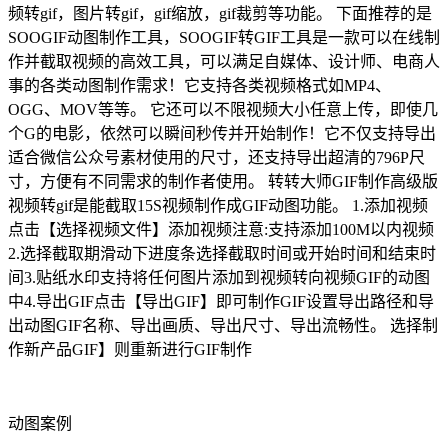
频转gif，图片转gif，gif缩放，gif裁剪等功能。 下面推荐的是
SOOGIF动图制作工具，SOOGIF转GIF工具是一款可以在线制
作并截取视频的高效工具，可以满足自媒体、设计师、电商人
事的各类动图制作需求！它支持各类视频格式如MP4、
OGG、MOV等等。 它还可以不限视频大小任意上传，即使几
个G的电影，依然可以瞬间秒传并开始制作！它不仅支持导出
适合微信公众号素材使用的尺寸，还支持导出超清的796P尺
寸，方便有不同需求的制作者使用。 转转大师GIF制作高级版
视频转gif是能截取15S视频制作成GIF动图功能。 1.添加视频
点击【选择视频文件】添加视频注意:支持添加100M以内视频
2.选择截取期滑动下进度条选择截取时间或开始时间和结束时
间3.贴纸水印支持将任何图片添加到视频转向视频GIF的动图
中4.导出GIF点击【导出GIF】即可制作GIF设置导出路径和导
出动图GIF名称、导出画质、导出尺寸、导出流畅性。 选择制
作新产品GIF】则重新进行GIF制作
动图案例