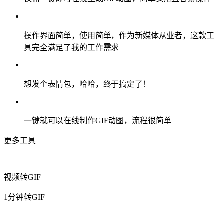
操作界面简单，使用简单，作为新媒体从业者，这款工
具完全满足了我的工作需求
想发个表情包，哈哈，终于搞定了！
一键就可以在线制作GIF动图，流程很简单
更多工具
视频转GIF
1分钟转GIF