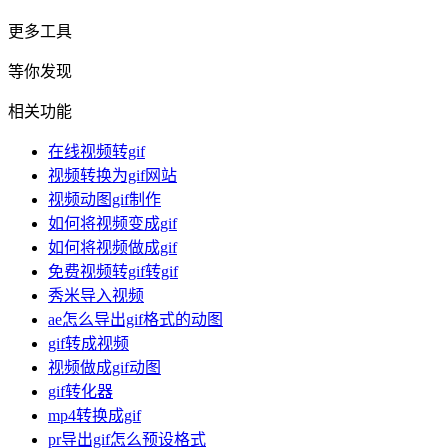
更多工具
等你发现
相关功能
在线视频转gif
视频转换为gif网站
视频动图gif制作
如何将视频变成gif
如何将视频做成gif
免费视频转gif转gif
秀米导入视频
ae怎么导出gif格式的动图
gif转成视频
视频做成gif动图
gif转化器
mp4转换成gif
pr导出gif怎么预设格式