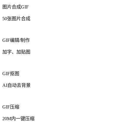
图片合成GIF
50张图片合成
GIF编辑/制作
加字、加贴图
GIF抠图
AI自动去背景
GIF压缩
20M内一键压缩