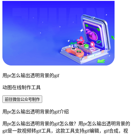
用pr怎么输出透明背景的gif
动图在线制作工具
前往微信公众号制作
用pr怎么输出透明背景的gif介绍
用pr怎么输出透明背景的gif怎么做？用pr怎么输出透明背景的
gif是一款视频转gif工具，这款工具支持gif编辑，gif合成，视