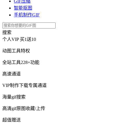
GIF压缩
智能抠图
手机制作GIF
搜索
个人VIP
买1送10
动图工具特权
全站工具228+功能
高速通道
VIP制作下载专属通道
海量gif搜索
高清gif原图收藏/上传
超值赠送