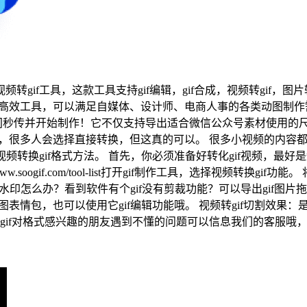
工具，这款工具支持gif编辑，gif合成，视频转gif，图片转gi
频的高效工具，可以满足自媒体、设计师、电商人事的各类动图制作需
秒传并开始制作！它不仅支持导出适合微信公众号素材使用的尺
方便，很多人会选择直接转换，但这真的可以。 很多小视频的内
视频转换gif格式方法。 首先，你必须准备好转化gif视频，
w.soogif.com/tool-list打开gif制作工具，选择视频转
有水印怎么办？看到软件有个gif没有剪裁功能？可以导出gif图片
图表情包，也可以使用它gif编辑功能哦。 视频转gif切割效果：
成gif对格式感兴趣的朋友遇到不懂的问题可以信息我们的客服哦