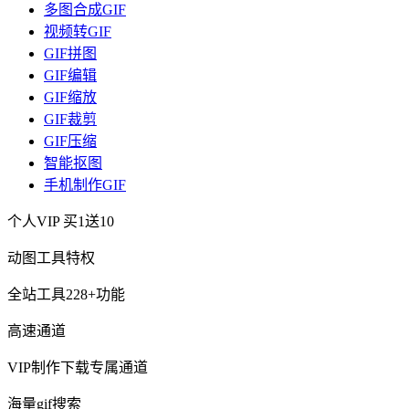
多图合成GIF
视频转GIF
GIF拼图
GIF编辑
GIF缩放
GIF裁剪
GIF压缩
智能抠图
手机制作GIF
个人VIP
买1送10
动图工具特权
全站工具228+功能
高速通道
VIP制作下载专属通道
海量gif搜索