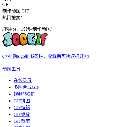
OR
制作动图.GIF
热门搜索：
/不用ps，1分钟制作动图/
👉拖动logo到书签栏，收藏后可快速打开👈
动图工具
在线录屏
多图合成GIF
视频转GIF
GIF拼图
GIF编辑
GIF缩放
GIF裁剪