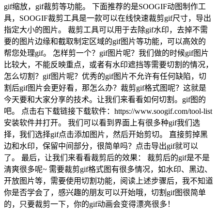
gif缩放，gif裁剪等功能。 下面推荐的是SOOGIF动图制作工
具，SOOGIF裁剪工具是一款可以在线快速裁剪gif尺寸，导出
指定大小的图片。 裁剪工具可以用于去除gif水印，去掉不需
要的图片边缘和截取制定区域的gif图片等功能，可以高效的
帮您处理gif。 怎样剪一个？gif图片呢？我们做的时候gif图片
比较大，不能反映重点，或者有水印遮挡等需要切割的情况，
怎么切割？gif图片呢？优秀的gif图片不允许有任何缺陷，切
割后gif图片会更好看，那怎么办？裁剪gif格式图呢？这就是
今天要和大家分享的技术。让我们来看看如何切割。gif图的
吧。 点击右下载链接下载软件：https://www.soogif.com/tool-list
安装软件并打开。 我们可以看到界面上有很多种gif我们选
择，我们选择gif点击添加图片，然后开始剪切。 直接剪掉黑
边和水印，保留中间部分，很简单吗？点击导出gif就可以
了。 最后，让我们来看看裁剪后的效果： 裁剪后的gif是不是
清爽很多呢~ 需要裁剪gif格式图有很多情况，如水印、黑边、
开放图片等，需要使用切割功能，阅读上述步骤后，我不知道
你是否学会了，感兴趣的朋友可以开始哦，切割gif图很简单
的，只要裁剪一下，你的gif动画会变得漂亮很多！