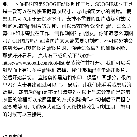
能。 下面推荐的是SOOGIF动图制作工具，SOOGIF裁剪工具
是一款可以在线快速裁剪gif尺寸，导出指定大小的图片。 裁
剪工具可以用于去除gif水印，去掉不需要的图片边缘和截取
制定区域的gif图片等功能，可以高效的帮您处理gif。 怎么裁
剪GIF如果需要在工作中制作动图？gif朋友，你知道怎么剪图
吗？GIF图片吗？gif当图片太大或需要切割时，不可避免地会
遇到需要切割的图片gif图片时，你会怎么做？假如你不能，
那就好好看看。 点击右下载链接下载软件：
https://www.soogif.com/tool-list 安装软件并打开。 我们可以看
到界面上有很多种gif我们选择，我们选择gif点击添加图片，
然后开始剪切。 直接剪掉黑边和水印，保留中间部分，很简
单吗？点击导出gif就可以了。 最后，让我们来看看裁剪后的
效果： 裁剪后的gif是不是很清爽？~ 以上与您分享的是裁剪
gif图的流程可以按照里面的方式实际操作gif切割后不用担心
gif变成静图，功能强大gif每个人都快速收集切割工具，想用
的时候可以直接用。
动图案例