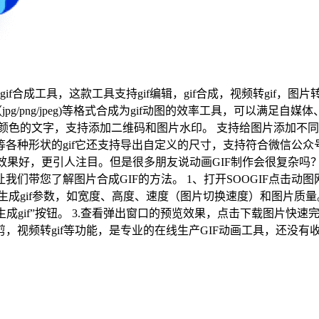
合成工具，这款工具支持gif编辑，gif合成，视频转gif，图片转g
pg/png/jpeg)等格式合成为gif动图的效率工具，可以满足
颜色的文字，支持添加二维码和图片水印。 支持给图片添加不同的
宽屏等各种形状的gif它还支持导出自定义的尺寸，支持符合微信公
，更引人注目。但是很多朋友说动画GIF制作会很复杂吗？这个时候可以用在
们带您了解图片合成GIF的方法。 1、打开SOOGIF点击动
，设置生成gif参数，如宽度、高度、速度（图片切换速度）和图片
gif”按钮。 3.查看弹出窗口的预览效果，点击下载图片快速完
IF裁剪，视频转gif等功能，是专业的在线生产GIF动画工具，还