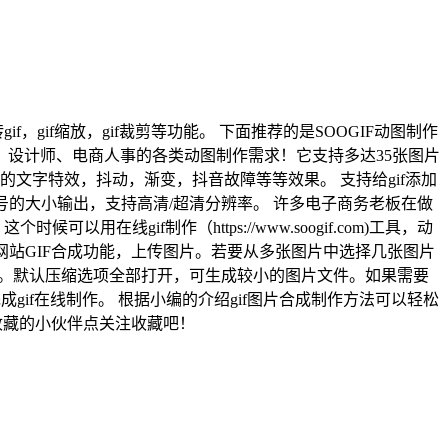
if，gif缩放，gif裁剪等功能。 下面推荐的是SOOGIF动图制作
自媒体、设计师、电商人事的各类动图制作需求！它支持多达35张图片
文字特效，抖动，渐变，抖音故障等等效果。 支持给gif添加
众号的大小输出，支持高清/超清分辨率。 许多电子商务老板在做
线gif制作（https://www.soogif.com)工具，动
图网站GIF合成功能，上传图片。若要从多张图片中选择几张图片
质量。默认压缩选项全部打开，可生成较小的图片文件。如果需要
成gif在线制作。 根据小编的介绍gif图片合成制作方法可以轻松
没有收藏的小伙伴点关注收藏吧！