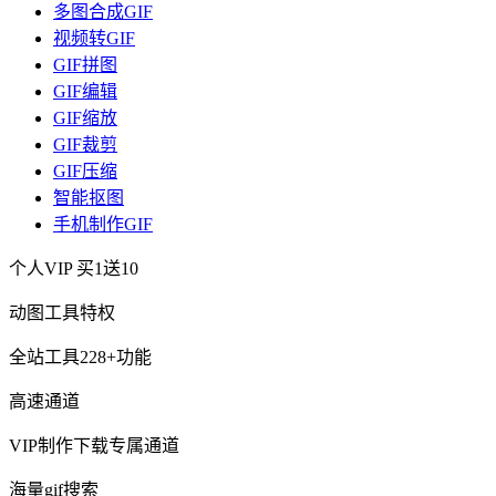
多图合成GIF
视频转GIF
GIF拼图
GIF编辑
GIF缩放
GIF裁剪
GIF压缩
智能抠图
手机制作GIF
个人VIP
买1送10
动图工具特权
全站工具228+功能
高速通道
VIP制作下载专属通道
海量gif搜索