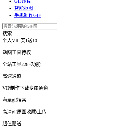
GIF压缩
智能抠图
手机制作GIF
搜索
个人VIP
买1送10
动图工具特权
全站工具228+功能
高速通道
VIP制作下载专属通道
海量gif搜索
高清gif原图收藏/上传
超值赠送