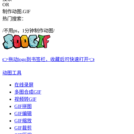
OR
制作动图.GIF
热门搜索：
/不用ps，1分钟制作动图/
👉拖动logo到书签栏，收藏后可快速打开👈
动图工具
在线录屏
多图合成GIF
视频转GIF
GIF拼图
GIF编辑
GIF缩放
GIF裁剪