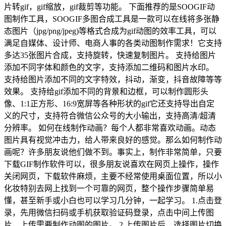
片转gif，gif缩放，gif裁剪等功能。 下面推荐的是SOOGIF动
图制作工具，SOOGIF多图合成工具是一款可以在线将多张静
态图片（jpg/png/jpeg)等格式合成为gif动图的效率工具，可以
满足自媒体、设计师、电商人事的各类动图制作需求！它支持
多达35张图片合成，支持旋转，快速复制图片。 支持给图片
添加不同字体和颜色的文字，支持添加二维码和图片水印。
支持给图片添加不同的文字特效，抖动，渐变，抖音故障等等
效果。 支持给gif添加不同的背景和边框，可以制作圆形头
像、1:1正方形、16:9宽屏等各种形状的gif它还支持导出自定
义的尺寸，支持符合微信公众号的大小输出，支持高清/超清
分辨率。 如何在线制作动画？每个人都非常喜欢动画。动态
图片具有视觉冲击力，给人带来良好的感觉。那么如何制作动
画呢？许多朋友说他们做不到。事实上，制作非常简单，只要
下载GIF制作软件可以，很多朋友说喜欢在网页上操作，操作
关闭网页，下载软件麻烦，主要不经常使用桌面位置，所以小
化妆特别去网上找到一个可靠的网页，整个操作步骤简单易
懂，甚至新手或小白也可以学习几分钟，一起学习。 1.点击登
录，先用微信扫码或手机获取验证码登录，点击中间上传图
片，上传需要制作动图的图片。 2.上传图片后，选择图片切换