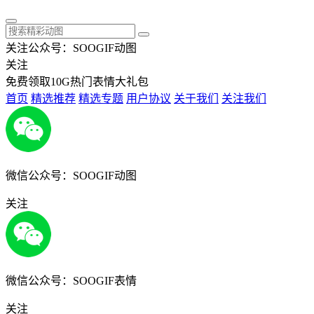
关注公众号：SOOGIF动图
关注
免费领取10G热门表情大礼包
首页
精选推荐
精选专题
用户协议
关于我们
关注我们
微信公众号：SOOGIF动图
关注
微信公众号：SOOGIF表情
关注