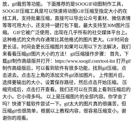
放，gif裁剪等功能。 下面推荐的是SOOGIF动图制作工具，
SOOGIF压缩工具是可以快速将动图GIF压缩至指定大小的在
线工具，支持批量压缩，直接可以导出公众号素材、微信表情
等等可用大小，还支持一键打包下载，最大支持至30M图片压
缩。 GIF它被广泛使用，出现在几乎所有的社交媒体平台上。
这种格式的文件内存通常比其他格式的图片更大。GIF时间会
更长话，时间会更长压缩图片如果可以用以下方法解决，我们
来看看压缩gif图片大小的方法！ gif压缩操作步骤： 首先，下
载gif制作高级版并打开：https://www.soogif.com/tool-list 打开gif
制作高级版后，可以看到软件有很多功能，找到gif压缩，点
击进去。点击左上角的添加文件gif添加图片。 上传图片后，
选择要输出的大小，设置保存路径，然后点击开始压缩。 压
缩完成后，点击打开查看。我们还可以在页面上看到压缩后的
大小。它小得多吗。 以上是压缩图片的全部内容。你学会了
吗？快速下载软件尝试一下。gif太大的图片真的很痛苦，但
压缩gif也很简单，根据以上教程内容，很容易压缩变小。谢
谢你的观看。