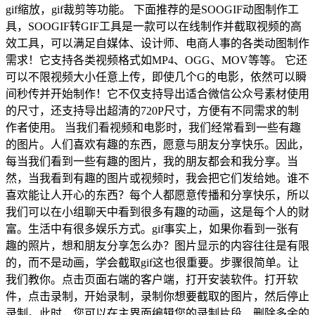
gif缩放，gif裁剪等功能。 下面推荐的是SOOGIF动图制作工
具，SOOGIF转GIF工具是一款可以在线制作并截取视频的高
效工具，可以满足自媒体、设计师、电商人事的各类动图制作
需求！它支持各类视频格式如MP4、OGG、MOV等等。 它还
可以不限视频大小任意上传，即使几个G的电影，依然可以瞬
间秒传并开始制作！它不仅支持导出适合微信公众号素材使用
的尺寸，还支持导出超清的720P尺寸，方便有不同需求的制
作者使用。 当我们看视频和电影时，我们经常看到一些有趣
的图片。人们喜欢有趣的东西，愿意与朋友分享快乐。因此，
每当我们看到一些有趣的图片，我的朋友都会和我分享。当
然，当我看到有趣的图片或视频时，我会把它们发给她。谁不
喜欢能让人开心的东西？每个人都愿意传播和分享快乐，所以
我们可以在小组聊天中看到很多有趣的动画，这是每个人的财
富。生活中有很多娱乐方式。gif事实上，如果你看到一张有
趣的照片，想和朋友分享怎么办？图片显示的内容往往是有限
的，而不是动画，学会截取gif这也很重要。步骤很简单。让
我们教你。点击页面右端的客户端，打开安装软件。打开软
件，点击录制，开始录制，录制你想要截取的图片，然后停止
录制。此时，您可以在主界面编辑您的录制片段，删除多余的