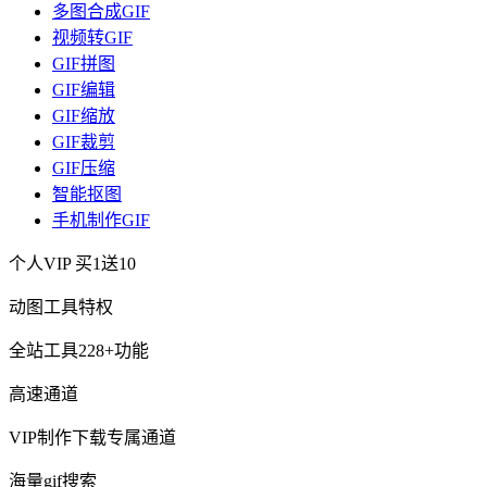
多图合成GIF
视频转GIF
GIF拼图
GIF编辑
GIF缩放
GIF裁剪
GIF压缩
智能抠图
手机制作GIF
个人VIP
买1送10
动图工具特权
全站工具228+功能
高速通道
VIP制作下载专属通道
海量gif搜索