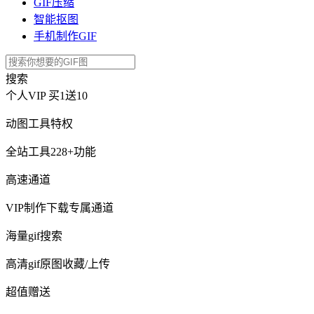
GIF压缩
智能抠图
手机制作GIF
搜索
个人VIP
买1送10
动图工具特权
全站工具228+功能
高速通道
VIP制作下载专属通道
海量gif搜索
高清gif原图收藏/上传
超值赠送