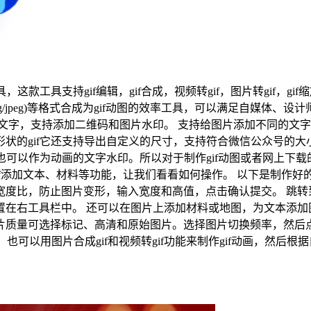
工具支持gif编辑，gif合成，视频转gif，图片转gif，gif
png/jpeg)等格式合成为gif动图的效率工具，可以满足自媒体
文字，支持添加二维码和图片水印。 支持给图片添加不同的文字特
种形状的gif它还支持导出自定义的尺寸，支持符合微信公众号的大
可以作为动画的文字水印。所以对于制作gif动图或者网上下载的
线制作，又能给gif添加文本、材料等功能，让我们看看如何操作。 以下是
度比，防止图片变形，输入宽度和高值，点击确认提交。 跳转到
在右工具栏中。 还可以在图片上添加材料或地图，为文本添加
量可选择标记、高清和原始图片。选择图片切换频率，然后点击水
字，也可以用图片合成gif和视频转gif功能来制作gif动画，然