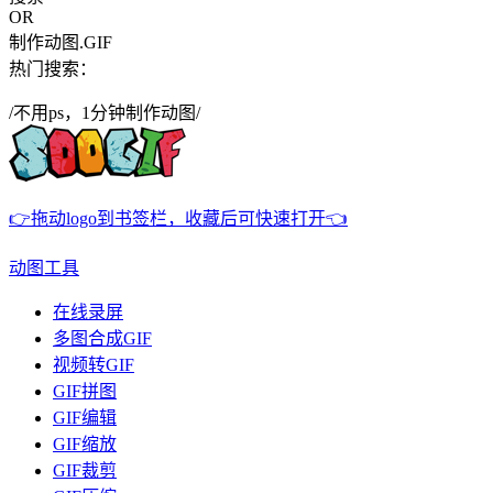
OR
制作动图.GIF
热门搜索：
/不用ps，1分钟制作动图/
👉拖动logo到书签栏，收藏后可快速打开👈
动图工具
在线录屏
多图合成GIF
视频转GIF
GIF拼图
GIF编辑
GIF缩放
GIF裁剪