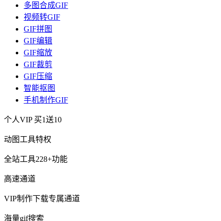
多图合成GIF
视频转GIF
GIF拼图
GIF编辑
GIF缩放
GIF裁剪
GIF压缩
智能抠图
手机制作GIF
个人VIP
买1送10
动图工具特权
全站工具228+功能
高速通道
VIP制作下载专属通道
海量gif搜索