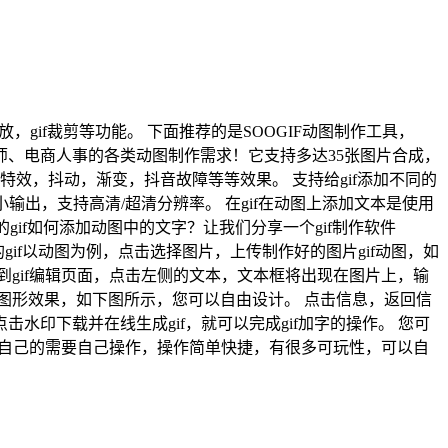
缩放，gif裁剪等功能。 下面推荐的是SOOGIF动图制作工具，
、设计师、电商人事的各类动图制作需求！它支持多达35张图片合成，
效，抖动，渐变，抖音故障等等效果。 支持给gif添加不同的
小输出，支持高清/超清分辨率。 在gif在动图上添加文本是使用
gif如何添加动图中的文字？让我们分享一个gif制作软件
制作好的gif以动图为例，点击选择图片，上传制作好的图片gif动图，如
gif编辑页面，点击左侧的文本，文本框将出现在图片上，输
图形效果，如下图所示，您可以自由设计。 点击信息，返回信
印下载并在线生成gif，就可以完成gif加字的操作。 您可
后根据自己的需要自己操作，操作简单快捷，有很多可玩性，可以自