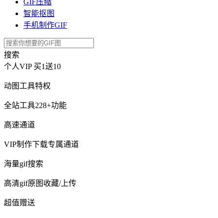
GIF压缩
智能抠图
手机制作GIF
搜索
个人VIP
买1送10
动图工具特权
全站工具228+功能
高速通道
VIP制作下载专属通道
海量gif搜索
高清gif原图收藏/上传
超值赠送