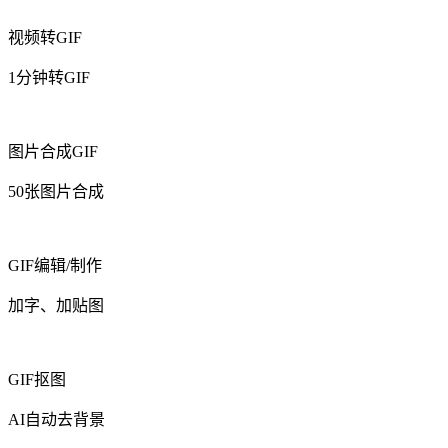
视频转GIF
1分钟转GIF
图片合成GIF
50张图片合成
GIF编辑/制作
加字、加贴图
GIF抠图
AI自动去背景