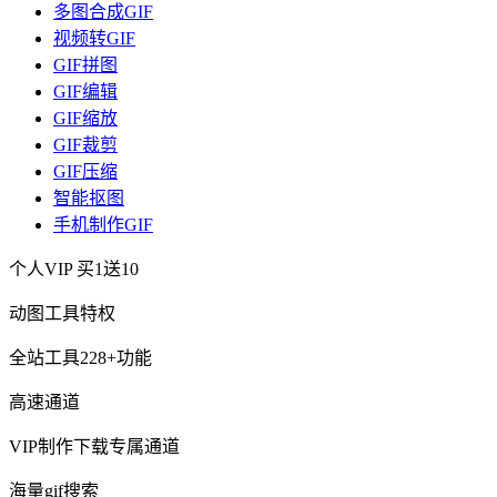
多图合成GIF
视频转GIF
GIF拼图
GIF编辑
GIF缩放
GIF裁剪
GIF压缩
智能抠图
手机制作GIF
个人VIP
买1送10
动图工具特权
全站工具228+功能
高速通道
VIP制作下载专属通道
海量gif搜索