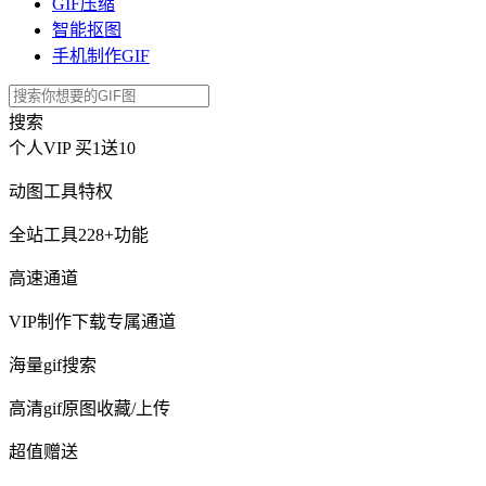
GIF压缩
智能抠图
手机制作GIF
搜索
个人VIP
买1送10
动图工具特权
全站工具228+功能
高速通道
VIP制作下载专属通道
海量gif搜索
高清gif原图收藏/上传
超值赠送