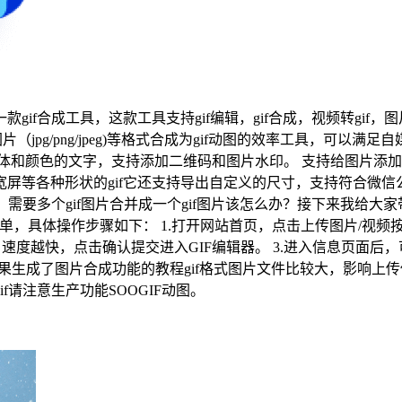
成工具，这款工具支持gif编辑，gif合成，视频转gif，图片转g
（jpg/png/jpeg)等格式合成为gif动图的效率工具，可以
体和颜色的文字，支持添加二维码和图片水印。 支持给图片添加不
:9宽屏等各种形状的gif它还支持导出自定义的尺寸，支持符合微
，需要多个gif图片合并成一个gif图片该怎么办？接下来我给
工具，操作简单，具体操作步骤如下： 1.打开网站首页，点击上传图片/视
速度越快，点击确认提交进入GIF编辑器。 3.进入信息页面
如果生成了图片合成功能的教程gif格式图片文件比较大，影响上
请注意生产功能SOOGIF动图。