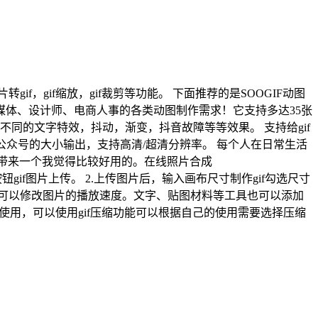
if，gif缩放，gif裁剪等功能。 下面推荐的是SOOGIF动图
满足自媒体、设计师、电商人事的各类动图制作需求！它支持多达35张
同的文字特效，抖动，渐变，抖音故障等等效果。 支持给gif
信公众号的大小输出，支持高清/超清分辨率。 每个人在日常生活
大家带来一个我觉得比较好用的。在线照片合成
频按钮gif图片上传。 2.上传图片后，输入画布尺寸制作gif勾选尺寸
后，可以修改图片的播放速度。文字、贴图材料等工具也可以添加
传使用，可以使用gif压缩功能可以根据自己的使用需要选择压缩