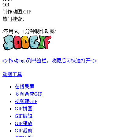
OR
制作动图.GIF
热门搜索：
/不用ps，1分钟制作动图/
👉拖动logo到书签栏，收藏后可快速打开👈
动图工具
在线录屏
多图合成GIF
视频转GIF
GIF拼图
GIF编辑
GIF缩放
GIF裁剪