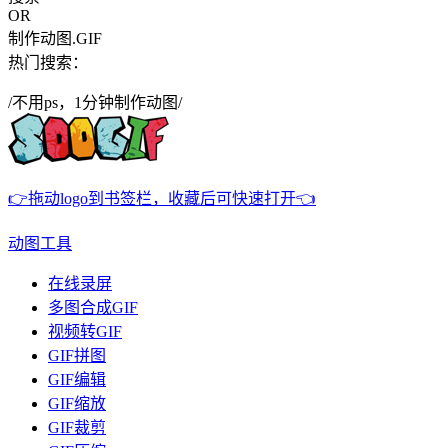
OR
制作动图.GIF
热门搜索：
/不用ps，1分钟制作动图/
👉拖动logo到书签栏，收藏后可快速打开👈
动图工具
在线录屏
多图合成GIF
视频转GIF
GIF拼图
GIF编辑
GIF缩放
GIF裁剪