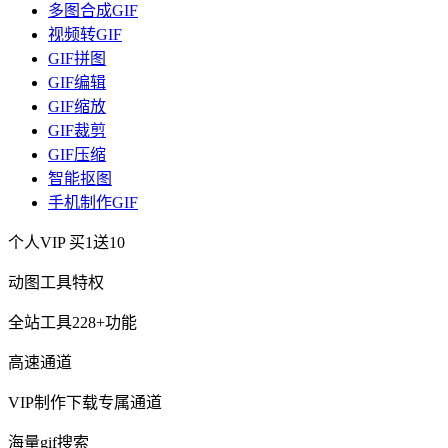
多图合成GIF
视频转GIF
GIF拼图
GIF编辑
GIF缩放
GIF裁剪
GIF压缩
智能抠图
手机制作GIF
个人VIP
买1送10
动图工具特权
全站工具228+功能
高速通道
VIP制作下载专属通道
海量gif搜索