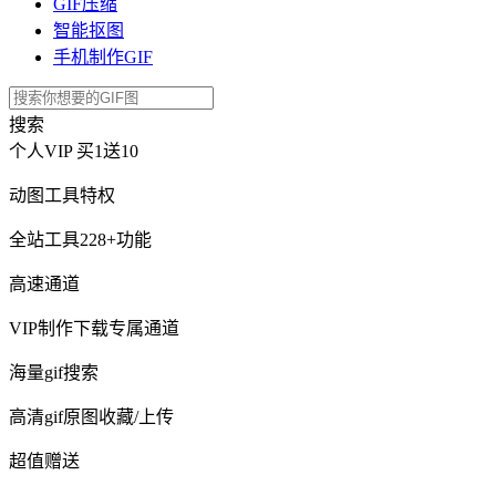
GIF压缩
智能抠图
手机制作GIF
搜索
个人VIP
买1送10
动图工具特权
全站工具228+功能
高速通道
VIP制作下载专属通道
海量gif搜索
高清gif原图收藏/上传
超值赠送