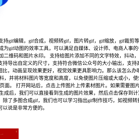
gif编辑，gif合成，视频转gif，图片转gif，gif缩放，gif
等格式合成为gif动图的效率工具，可以满足自媒体、设计师、电商
加二维码和图片水印。 支持给图片添加不同的文字特效，抖动，渐
f它还支持导出自定义的尺寸，支持符合微信公众号的大小输出，支持
比，动画呈现效果更好，视觉效果更具影响力。那么该怎么办呢？g
材料，并将材料图片等宽度和高度，以免使图片压缩或大或小，使
.com进入制作页面。 打开网站后，点击上传图片上传素材图片。如
片生成后，我们可以直接看到生成的图片效果，然后点击保存到计算
多图合成gif，我们也可以学习指出gif制作技巧，如视频转换gi
息可以说是非常方便的。