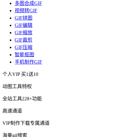
多图合成GIF
视频转GIF
GIF拼图
GIF编辑
GIF缩放
GIF裁剪
GIF压缩
智能抠图
手机制作GIF
个人VIP
买1送10
动图工具特权
全站工具228+功能
高速通道
VIP制作下载专属通道
海量gif搜索