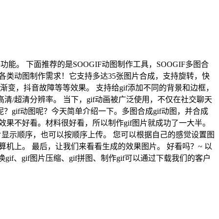
裁剪等功能。 下面推荐的是SOOGIF动图制作工具，SOOGIF多图合
人事的各类动图制作需求！它支持多达35张图片合成，支持旋转，快
变，抖音故障等等效果。 支持给gif添加不同的背景和边框，
高清/超清分辨率。 当下，gif动画被广泛使用，不仅在社交聊天
if动图呢？今天简单介绍一下。多图合成gif动图，并合成
效果不好看。材料很好看，所以制作gif图片就成功了一大半。
果需要图片显示顺序，也可以按顺序上传。 您可以根据自己的感觉设置图
机上。 最后，让我们来看看生成的效果图片。 好看吗？~ 以
f、gif图片压缩、gif拼图、制作gif可以通过下载我们的客户