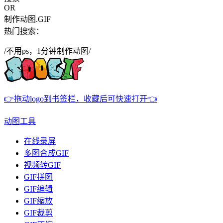
OR
制作动图.GIF
热门搜索：
/不用ps，1分钟制作动图/
👉拖动logo到书签栏，收藏后可快速打开👈
动图工具
在线录屏
多图合成GIF
视频转GIF
GIF拼图
GIF编辑
GIF缩放
GIF裁剪