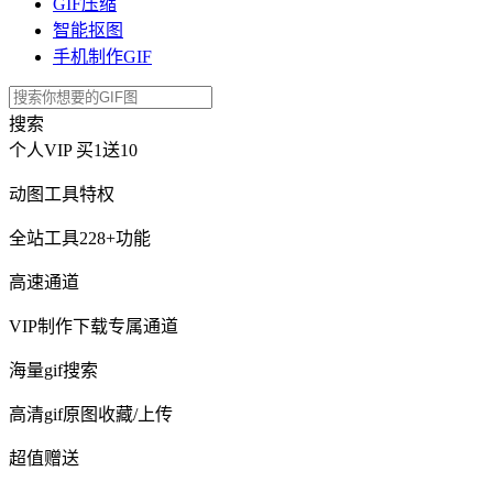
GIF压缩
智能抠图
手机制作GIF
搜索
个人VIP
买1送10
动图工具特权
全站工具228+功能
高速通道
VIP制作下载专属通道
海量gif搜索
高清gif原图收藏/上传
超值赠送