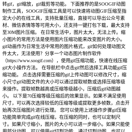
转gif，gif缩放，gif裁剪等功能。 下面推荐的是SOOGIF动图
制作工具，SOOGIF压缩工具是可以快速将动图GIF压缩至指
定大小的在线工具，支持批量压缩，直接可以导出公众号素
材、微信表情等等可用大小，还支持一键打包下载，最大支持
至30M图片压缩。 在日常生活中，图片太大，无法上传。缩
小图片的常用方法是使用图片压缩功能来改变图片的大小。
gif动画作为日常生活中常用的图片格式，gif如何处理动图文
件太大，无法使用？分享一个动态图片制作软件
（https://www.soogif.com），使用gif压缩功能，快速在线压缩
gif大小操作方法。 在导航栏中点击gif然后选择工具功能gif压
缩功能。 点击选择需要压缩的gif上传动图可以修改尺寸，缩
小尺寸gif动图文件的大小可以通过提取帧数或选择压缩等级
来操作。提取帧数越高或压缩等级越小，压缩后gif动图越
小。 以下是70压缩等级压缩后的效果显示。如果不满足使用
尺寸，可以再次选择较低的压缩等级或提取更多帧数，点击开
始再次压缩图片进行处理。 您可以使用上述操作步骤gif压缩
功能简单完成gif在线压缩，在压缩的同时，也可以定制尺
寸。如果尺寸缩小，图片的大小可以进一步缩小。如果只能使
用部分动图，可以使用gif切割功能，通过切割动图，也可以