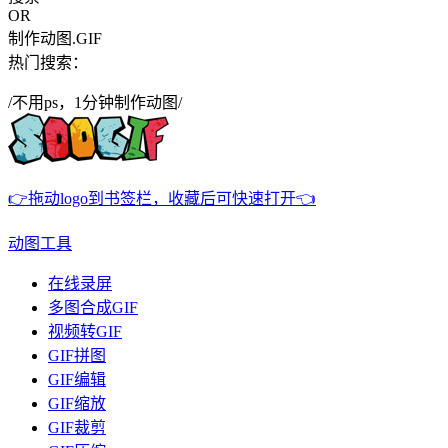
OR
制作动图.GIF
热门搜索：
/不用ps，1分钟制作动图/
👉拖动logo到书签栏，收藏后可快速打开👈
动图工具
在线录屏
多图合成GIF
视频转GIF
GIF拼图
GIF编辑
GIF缩放
GIF裁剪