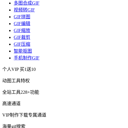
多图合成GIF
视频转GIF
GIF拼图
GIF编辑
GIF缩放
GIF裁剪
GIF压缩
智能抠图
手机制作GIF
个人VIP
买1送10
动图工具特权
全站工具228+功能
高速通道
VIP制作下载专属通道
海量gif搜索