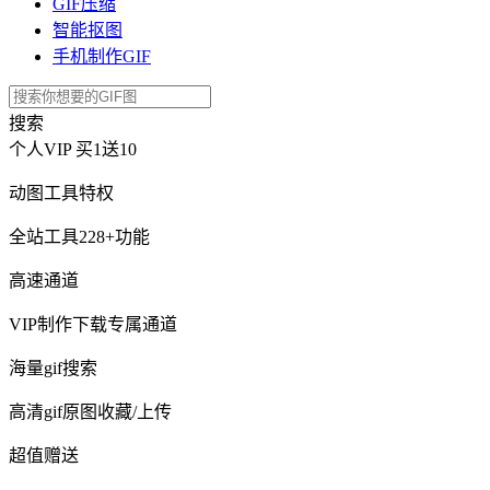
GIF压缩
智能抠图
手机制作GIF
搜索
个人VIP
买1送10
动图工具特权
全站工具228+功能
高速通道
VIP制作下载专属通道
海量gif搜索
高清gif原图收藏/上传
超值赠送